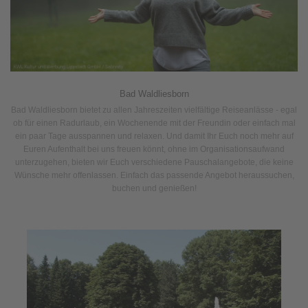
Bad Waldliesborn
Bad Waldliesborn bietet zu allen Jahreszeiten vielfältige Reiseanlässe - egal
ob für einen Radurlaub, ein Wochenende mit der Freundin oder einfach mal
ein paar Tage ausspannen und relaxen. Und damit Ihr Euch noch mehr auf
Euren Aufenthalt bei uns freuen könnt, ohne im Organisationsaufwand
unterzugehen, bieten wir Euch verschiedene Pauschalangebote, die keine
Wünsche mehr offenlassen. Einfach das passende Angebot heraussuchen,
buchen und genießen!