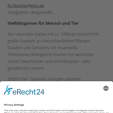
flo.fleischer@gmx.de
Instagramm: dergartenflo_
Vielfaltsgarten für Mensch und Tier
Der naturnahe Garten mit ca. 1000 qm besticht mit
großer Auswahl an unterschiedlichen Pflanzen,
Stauden und Gehölzen, mit Feuerstelle,
Totholzecke, ökologische Nischen für samtliches
Getier, Naturhecken und Schnittblumen - alles
gestalterisch vereint.
Eintritt Frei - Spenden sind gern gesehen
Waffeln und Getränke gegen eine Spende / WC /
Fahrradabstellmöglichkeiten / Hunde erlaubt / bedingt
Barrierefrei (Rollstuhl ist schwierig)