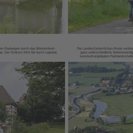
rten Radwegen durch das Münsterland -
Die LandesGartenSchau-Route verbindet
e. Der Ostkurs führt Sie durch Lippetal,
ganz unterschiedliche Sehenswürdig
kunstvoll angelegten Parklandschaft