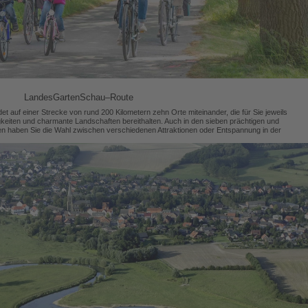
LandesGartenSchau–Route
 auf einer Strecke von rund 200 Kilometern zehn Orte miteinander, die für Sie jeweils
keiten und charmante Landschaften bereithalten. Auch in den sieben prächtigen und
en haben Sie die Wahl zwischen verschiedenen Attraktionen oder Entspannung in der
herrlichen Natur.