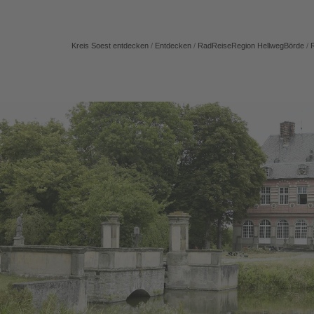
Kreis Soest entdecken
/
Entdecken
/
RadReiseRegion HellwegBörde
/