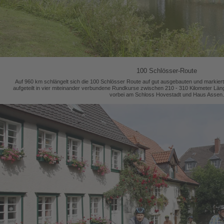
100 Schlösser-Route
Auf 960 km schlängelt sich die 100 Schlösser Route auf gut ausgebauten und markie
aufgeteilt in vier miteinander verbundene Rundkurse zwischen 210 - 310 Kilometer Läng
vorbei am Schloss Hovestadt und Haus Assen.