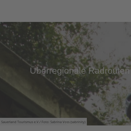
Überregionale Radrouten
Sauerland Tourismus e.V./ Foto: Sabrina Voss (sabrinity)