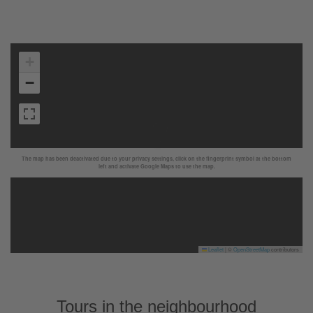
+
−
The map has been deactivated due to your privacy settings, click on the fingerprint symbol at the bottom
left and activate Google Maps to use the map.
Leaflet
|
©
OpenStreetMap
contributors
Tours in the neighbourhood