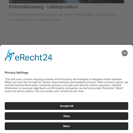
Möhnetalrundweg - Lieblingsradtour
Auf diesem MöhnetalRadweg hat man einen herrlichen Blick auf umliegende
Ortschaften und das Waldpanorama.
Cookie-Einstellungen