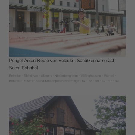
Pengel-Anton-Route von Belecke, Schützenhalle nach
Soest Bahnhof
Belecke - Sichtigvor - Allagen - Niederbergheim - Völlinghausen - Wamel -
Echtrop - Elfsen - Soest Knotenpunktreihenfolge : 67 - 68 - 69 - 42 - 97 - 43