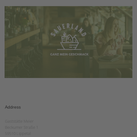
Address
Gaststätte Meier
Beckumer Straße 1
59510 Lippetal