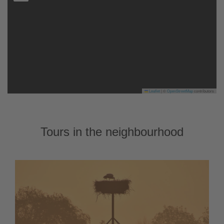
Leaflet
|
©
OpenStreetMap
contributors
Tours in the neighbourhood