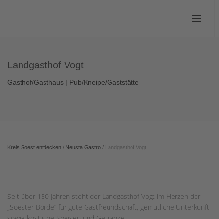
Landgasthof Vogt
Gasthof/Gasthaus | Pub/Kneipe/Gaststätte
Kreis Soest entdecken
/
Neusta Gastro
/
Landgasthof Vogt
Seit über 150 Jahren steht der Landgasthof Vogt im Herzen der
„Soester Börde“ für gute Gastfreundschaft, gemütliche Unterkunft
sowie köstliche Speisen und Getränke.