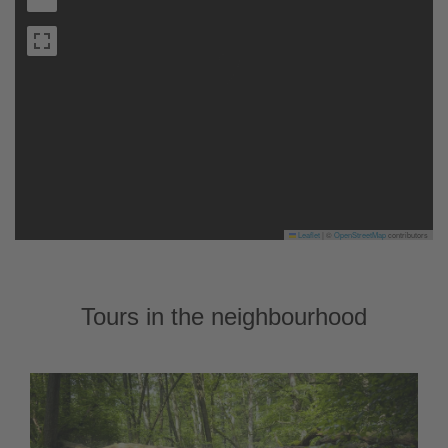
Leaflet
|
©
OpenStreetMap
contributors
Tours in the neighbourhood