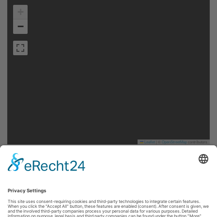
+
−
Leaflet
|
©
OpenStreetMap
contributors