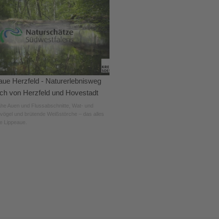
aue Herzfeld - Naturerlebnisweg
ich von Herzfeld und Hovestadt
he Auen und Flussabschnitte, Wat- und
ögel und brütende Weißstörche – das alles
ie Lippeaue.