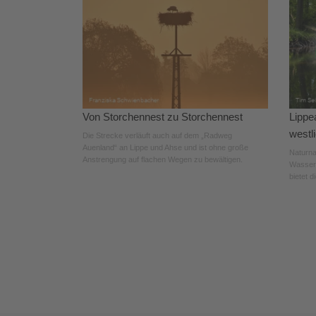
Von Storchennest zu Storchennest
Lippe
westl
Die Strecke verläuft auch auf dem „Radweg
Auenland“ an Lippe und Ahse und ist ohne große
Naturna
Anstrengung auf flachen Wegen zu bewältigen.
Wasserv
bietet d