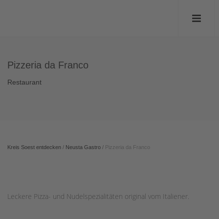
Pizzeria da Franco
Restaurant
Kreis Soest entdecken
/
Neusta Gastro
/
Pizzeria da Franco
Leckere Pizza- und Nudelspezialitäten original vom Italiener.