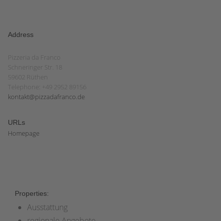
Address
Pizzeria da Franco
Schneringer Str. 18
59602 Rüthen
Telephone: +49 2952 89156
kontakt@pizzadafranco.de
URLs
Homepage
Properties:
Ausstattung
regionale Angebote