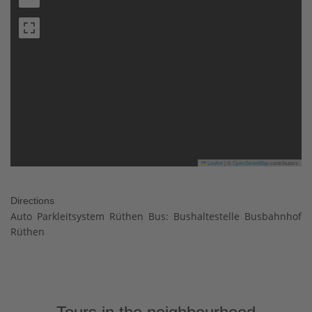
Leaflet
|
©
OpenStreetMap
contributors
Directions
Auto Parkleitsystem Rüthen Bus: Bushaltestelle Busbahnhof
Rüthen