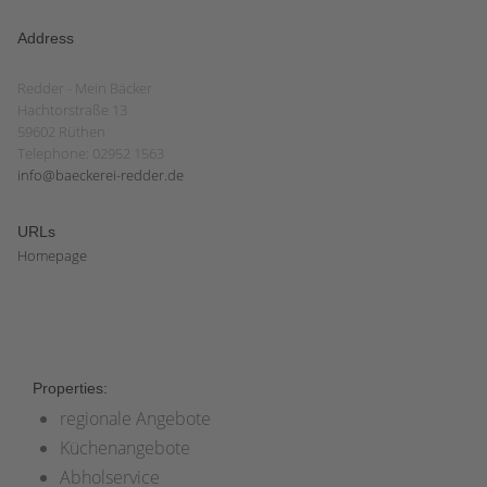
Address
Redder - Mein Bäcker
Hachtorstraße 13
59602 Rüthen
Telephone: 02952 1563
info@baeckerei-redder.de
URLs
Homepage
Properties:
regionale Angebote
Küchenangebote
Abholservice