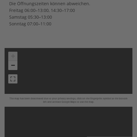
Die Öffnungszeiten können abweichen.
Freitag 06:00–13:00, 14:30–17:00
Samstag 05:30–13:00
Sonntag 07:00–11:00
+
−
The map has been deactivated due to your privacy settings, click on the fingerprint symbol at the bottom
left and activate Google Maps to use the map.