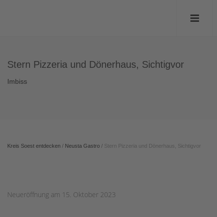
Stern Pizzeria und Dönerhaus, Sichtigvor
Imbiss
Kreis Soest entdecken
/
Neusta Gastro
/
Stern Pizzeria und Dönerhaus, Sichtigvor
Neueröffnung am 15. Oktober 2023