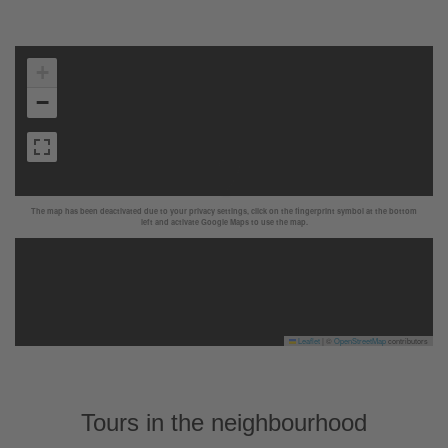
+
−
The map has been deactivated due to your privacy settings, click on the fingerprint symbol at the bottom
left and activate Google Maps to use the map.
Leaflet
|
©
OpenStreetMap
contributors
Tours in the neighbourhood