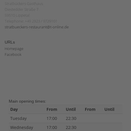
Stratbückers Gasthaus
Diestedder Straße 7
59510 Lippetal
Telephone: +49 2923 / 9729101
stratbueckers-restaurant@t-online.de
URLs
Homepage
Facebook
Main opening times:
Day
From
Until
From
Until
Tuesday
17:00
22:30
Wednesday
17:00
22:30