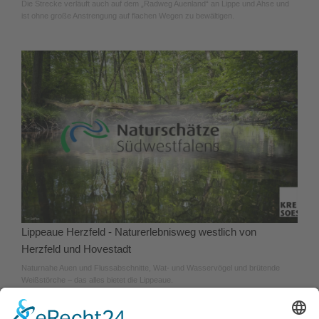
Die Strecke verläuft auch auf dem „Radweg Auenland“ an Lippe und Ahse und
ist ohne große Anstrengung auf flachen Wegen zu bewältigen.
Lippeaue Herzfeld - Naturerlebnisweg westlich von
Herzfeld und Hovestadt
Naturnahe Auen und Flussabschnitte, Wat- und Wasservögel und brütende
Weißstörche – das alles bietet die Lippeaue.