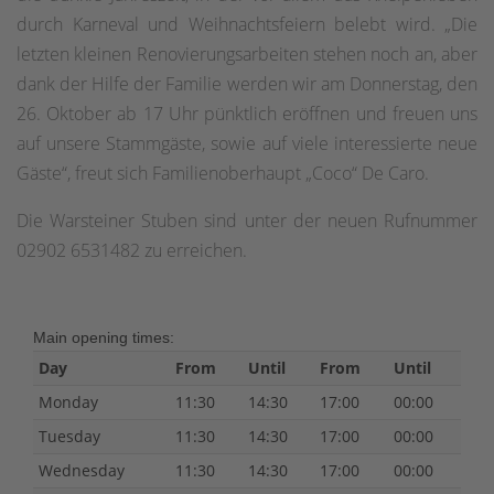
durch Karneval und Weihnachtsfeiern belebt wird. „Die
letzten kleinen Renovierungsarbeiten stehen noch an, aber
dank der Hilfe der Familie werden wir am Donnerstag, den
26. Oktober ab 17 Uhr pünktlich eröffnen und freuen uns
auf unsere Stammgäste, sowie auf viele interessierte neue
Gäste“, freut sich Familienoberhaupt „Coco“ De Caro.
Die Warsteiner Stuben sind unter der neuen Rufnummer
02902 6531482 zu erreichen.
Main opening times:
Day
From
Until
From
Until
Monday
11:30
14:30
17:00
00:00
Tuesday
11:30
14:30
17:00
00:00
Wednesday
11:30
14:30
17:00
00:00