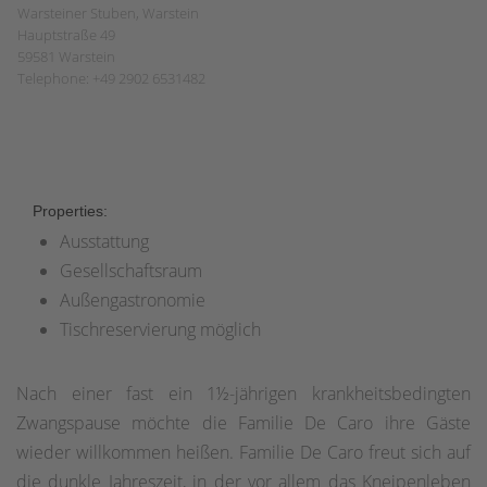
Warsteiner Stuben, Warstein
Hauptstraße 49
59581 Warstein
Telephone: +49 2902 6531482
Properties:
Ausstattung
Gesellschaftsraum
Außengastronomie
Tischreservierung möglich
Nach einer fast ein 1½-jährigen krankheitsbedingten
Zwangspause möchte die Familie De Caro ihre Gäste
wieder willkommen heißen. Familie De Caro freut sich auf
die dunkle Jahreszeit, in der vor allem das Kneipenleben