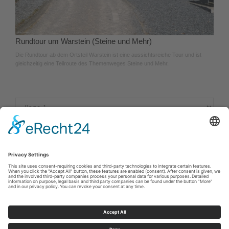
Rundtour um Warstein (Steine und Mehr)
Die Rundtour ab dem Ortsteil Warstein ist eine aussichtsreiche Tour und ist
gleichzeitig eine Teilroute des Themenweges Steine und Mehr.