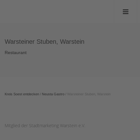
Warsteiner Stuben, Warstein
Restaurant
Kreis Soest entdecken
/
Neusta Gastro
/
Warsteiner Stuben, Warstein
Mitglied der Stadtmarketing Warstein e.V.