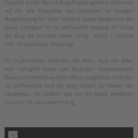
Zunächst wurde das Gut Burg Dingden genannt. Dies weist
auf die alte Thingstätte der Germanen an besagter
Wegekreuzung hin. Etwa 100 Jahre Später festigte Sich der
Name Clötinghof. Im 14. Jahrhundert entstand im Schutz
der Burg die Ortschaft Dinker (Thing - Kehre > Gerichts
oder Versammlungs- Kreuzung).
Im 15.Jahrhundert verarmten die Ritter. Auch der Ritter
vom Clötinghof wurde zum Raubritter. Vorbeiziehende
Bauern und Händler wurden oftmals ausgeraubt. Ende des
16. Jahrhunderts wird die Burg zerstört. Es blieben die
Ländereien, die Gräften und ein bis heute erhaltener
Speicher (16. Jahrhundert) übrig.
+