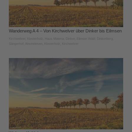
Wanderweg A 4 – Von Kirchwelver über Dinker bis Eilmsen
Kirchwelver, Klosterholz, Haus Matena, Dinker, Eilmser Wald, Dinkerberg,
Sängerhof, Ahsewiesen, Klosterholz, Kirchwelver