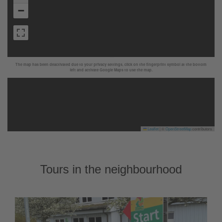
−
The map has been deactivated due to your privacy settings, click on the fingerprint symbol at the bottom
left and activate Google Maps to use the map.
Leaflet
|
©
OpenStreetMap
contributors
Tours in the neighbourhood