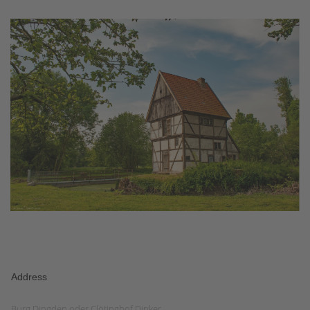
Address
Burg Dingden oder Clötinghof Dinker