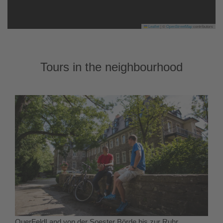
Leaflet
|
©
OpenStreetMap
contributors
Tours in the neighbourhood
QuerFeldLand von der Soester Börde bis zur Ruhr