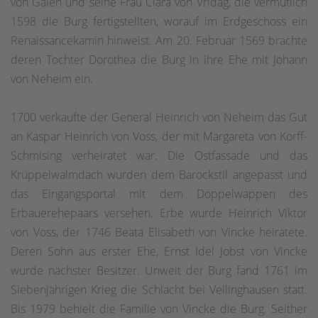
von Galen und seine Frau Clara von Vridag, die vermutlich
1598 die Burg fertigstellten, worauf im Erdgeschoss ein
Renaissancekamin hinweist. Am 20. Februar 1569 brachte
deren Tochter Dorothea die Burg in ihre Ehe mit Johann
von Neheim ein.
1700 verkaufte der General Heinrich von Neheim das Gut
an Kaspar Heinrich von Voss, der mit Margareta von Korff-
Schmising verheiratet war. Die Ostfassade und das
Krüppelwalmdach wurden dem Barockstil angepasst und
das Eingangsportal mit dem Doppelwappen des
Erbauerehepaars versehen. Erbe wurde Heinrich Viktor
von Voss, der 1746 Beata Elisabeth von Vincke heiratete.
Deren Sohn aus erster Ehe, Ernst Idel Jobst von Vincke
wurde nächster Besitzer. Unweit der Burg fand 1761 im
Siebenjährigen Krieg die Schlacht bei Vellinghausen statt.
Bis 1979 behielt die Familie von Vincke die Burg. Seither