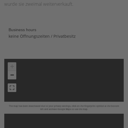
wurde sie zweimal weiterverkauft.
Business hours
keine Öffnungszeiten / Privatbesitz
+
−
The map has been deactivated due to your privacy settings, click on the fingerprint symbol at the bottom
left and activate Google Maps to use the map.