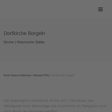
Dorfkirche Borgeln
Kirche | Historische Stätte
Kreis Soest entdecken
/
Neusta POIs
/
Dorfkirche Borgeln
Die ursprünglich romanische Kirche, um 1150 erbaut, war
Mittelpunkt einer Wehranlage (die Fischteiche im Pfarrgarten sind
noch Reste der Kirchenburggräfte).