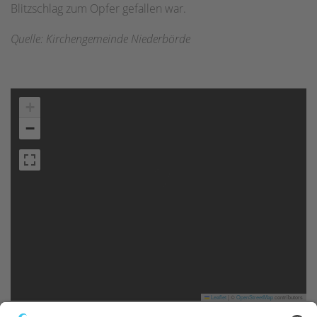
Blitzschlag zum Opfer gefallen war.
Quelle: Kirchengemeinde Niederbörde
+
−
Leaflet
|
©
OpenStreetMap
contributors