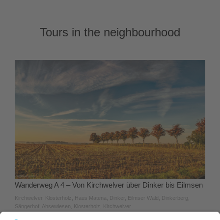
Tours in the neighbourhood
Wanderweg A 4 – Von Kirchwelver über Dinker bis Eilmsen
Kirchwelver, Klosterholz, Haus Matena, Dinker, Eilmser Wald, Dinkerberg,
Sängerhof, Ahsewiesen, Klosterholz, Kirchwelver