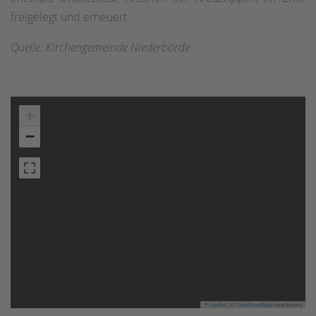
freigelegt und erneuert.
Quelle: Kirchengemeinde Niederbörde
+
−
Leaflet
|
©
OpenStreetMap
contributors