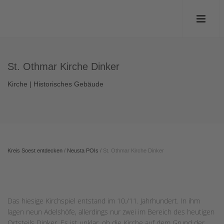
St. Othmar Kirche Dinker
Kirche | Historisches Gebäude
Kreis Soest entdecken
/
Neusta POIs
/
St. Othmar Kirche Dinker
Das hiesige Kirchspiel entstand im 10./11. Jahrhundert. In ihm
lagen neun Adelshöfe, allerdings nur zwei im Bereich des heutigen
Ortsteils Dinker. Es ist unklar, ob die Kirche auf dem Grund der