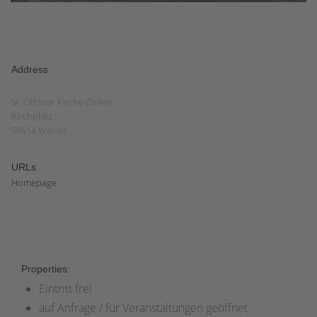
Address
St. Othmar Kirche Dinker
Kirchplatz
59514 Welver
URLs
Homepage
Properties:
Eintritt frei
auf Anfrage / für Veranstaltungen geöffnet