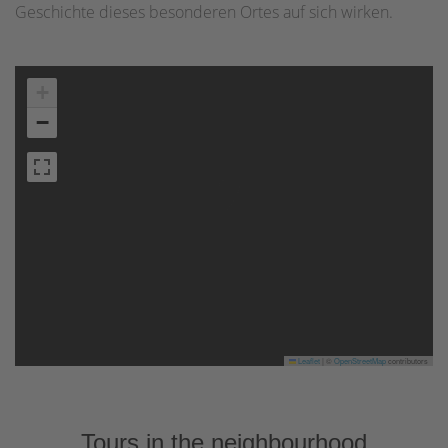
Geschichte dieses besonderen Ortes auf sich wirken.
+
−
Leaflet
|
©
OpenStreetMap
contributors
Tours in the neighbourhood