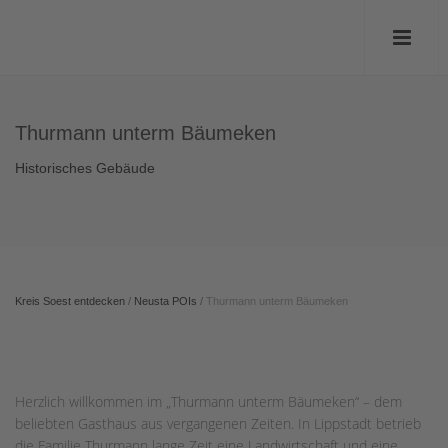
Thurmann unterm Bäumeken
Historisches Gebäude
Kreis Soest entdecken
/
Neusta POIs
/
Thurmann unterm Bäumeken
Herzlich willkommen im „Thurmann unterm Bäumeken“ – dem
beliebten Gasthaus aus vergangenen Zeiten. In Lippstadt betrieb
die Familie Thurmann lange Zeit eine Landwirtschaft und eine