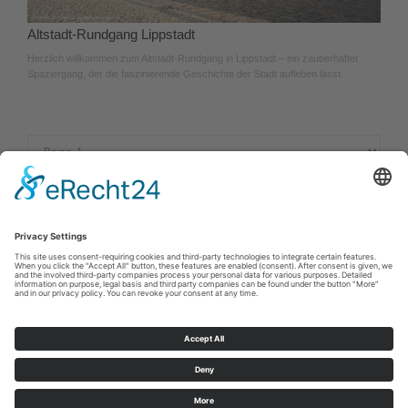
Altstadt-Rundgang Lippstadt
Herzlich willkommen zum Altstadt-Rundgang in Lippstadt – ein zauberhafter
Spaziergang, der die faszinierende Geschichte der Stadt aufleben lässt.
Cookie-Einstellungen