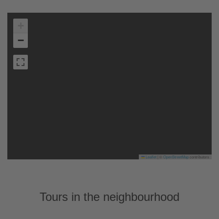
+
−
Leaflet
|
©
OpenStreetMap
contributors
Tours in the neighbourhood