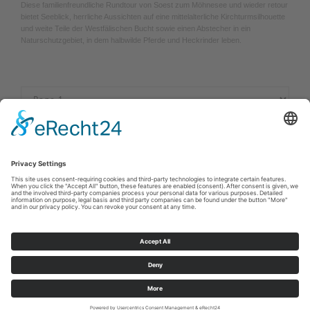
Diese familienfreundliche Rundtour von Soest zum Möhnesee und wieder retour
bietet Seeblick, herrliche Aussichten auf eine mittelalterliche Kirchturmsilhouette
und weite Teile der Westfälischen Bucht sowie einen Abstecher in ein
Naturschutzgebiet, in dem halbwilde Pferde und Heckrinder leben.
Cookie-Einstellungen