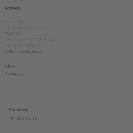
Address
Wallmauer
Teichsmühlengasse 3
59494 Soest
Telephone: 02921 103 6110
Fax: 02921 103 86110
willkommen@soest.de
URLs
Homepage
Properties:
Eintritt frei