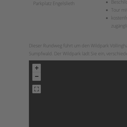
Beschil
Parkplatz Engelslieth
Tour mi
kostenfr
zugängl
Dieser Rundweg führt um den Wildpark Völlingha
Sumpfwald. Der Wildpark lädt Sie ein, verschieden
+
−