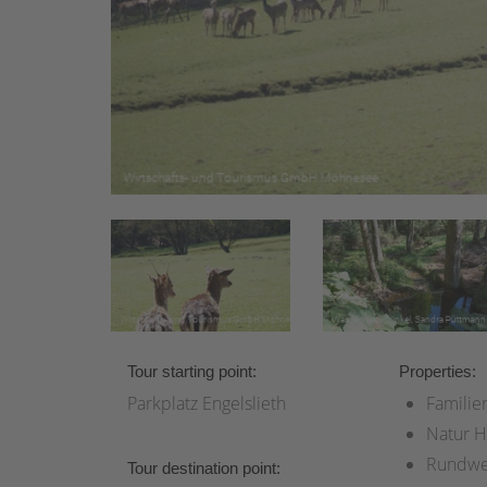
Tour starting point:
Properties:
Parkplatz Engelslieth
Familie
Natur H
Rundw
Tour destination point: