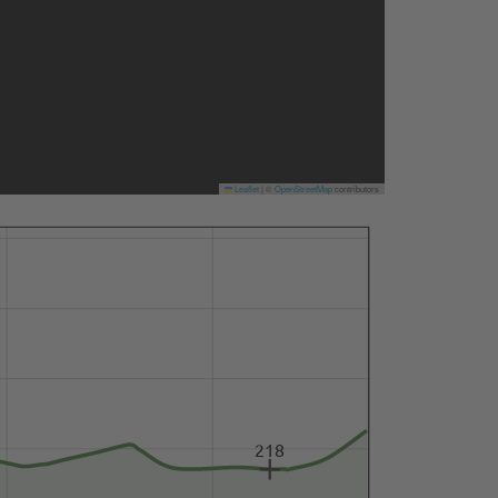
Leaflet
|
©
OpenStreetMap
contributors
218