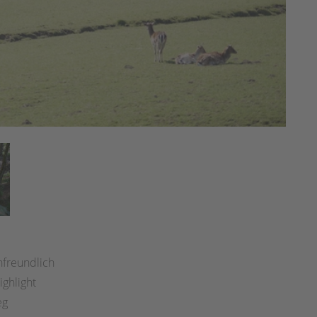
nfreundlich
ighlight
eg