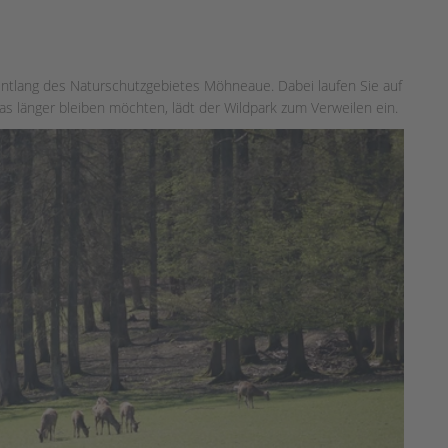
ntlang des Naturschutzgebietes Möhneaue. Dabei laufen Sie auf
 länger bleiben möchten, lädt der Wildpark zum Verweilen ein.