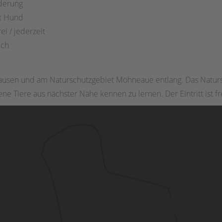
derung
t Hund
ei / jederzeit
ich
usen und am Naturschutzgebiet Möhneaue entlang. Das Natursch
e Tiere aus nächster Nähe kennen zu lernen. Der Eintritt ist fre