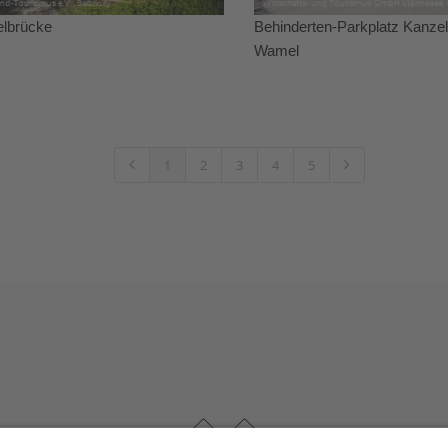
lbrücke
Behinderten-Parkplatz Kanze
Wamel
1
2
3
4
5