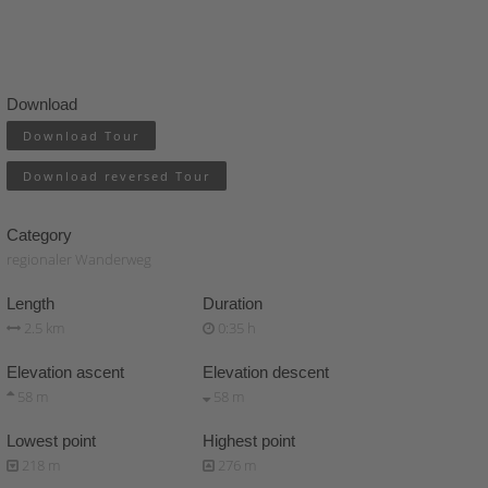
Download
Download Tour
Download reversed Tour
Category
regionaler Wanderweg
Length
Duration
2.5 km
0:35 h
Elevation ascent
Elevation descent
58 m
58 m
Lowest point
Highest point
218 m
276 m