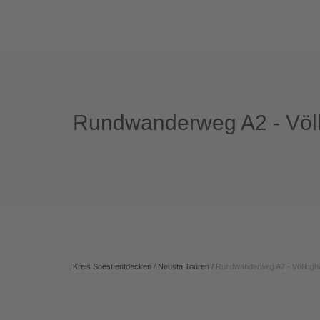
Rundwanderweg A2 - Völ
Kreis Soest entdecken
/
Neusta Touren
/
Rundwanderweg A2 - Völling