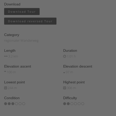
Download
Download Tour
Download reversed Tour
Category
regionaler Wanderweg
Length
Duration
3.2 km
1:01 h
Elevation ascent
Elevation descent
100 m
97 m
Lowest point
Highest point
244 m
306 m
Condition
Difficulty