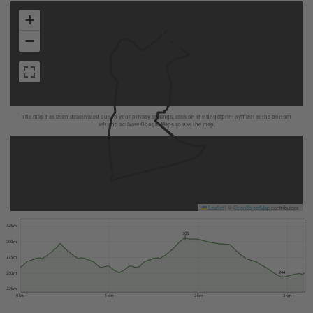
+
−
The map has been deactivated due to your privacy settings, click on the fingerprint symbol at the bottom
left and activate Google Maps to use the map.
Leaflet
|
©
OpenStreetMap
contributors
325 m
306
300 m
275 m
244
250 m
225 m
0 km
1 km
2 km
3 km