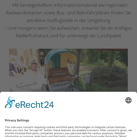
- Mit bereitgestelltem Informationsmaterial wie regionalen
Radwanderkarten sowie Bus- und Bahnfahrplänen finden Sie
attraktive Ausflugsziele in der Umgebung
- Und morgens wenn Sie aufwachen, erwartet Sie ein kräftiges
Radlerfrühstück und für unterwegs ein Lunchpaket