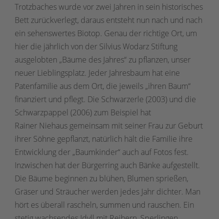
Trotzbaches wurde vor zwei Jahren in sein historisches
Bett zurückverlegt, daraus entsteht nun nach und nach
ein sehenswertes Biotop. Genau der richtige Ort, um
hier die jährlich von der Silvius Wodarz Stiftung
ausgelobten „Bäume des Jahres“ zu pflanzen, unser
neuer Lieblingsplatz. Jeder Jahresbaum hat eine
Patenfamilie aus dem Ort, die jeweils „ihren Baum“
finanziert und pflegt. Die Schwarzerle (2003) und die
Schwarzpappel (2006) zum Beispiel hat
Rainer Niehaus gemeinsam mit seiner Frau zur Geburt
ihrer Söhne gepflanzt, natürlich hält die Familie ihre
Entwicklung der „Baumkinder“ auch auf Fotos fest.
Inzwischen hat der Bürgerring auch Bänke aufgestellt.
Die Bäume beginnen zu blühen, Blumen sprießen,
Gräser und Sträucher werden jedes Jahr dichter. Man
hört es überall rascheln, summen und rauschen. Ein
stetig wachsendes Idyll mit Reihern, Sperlingen,