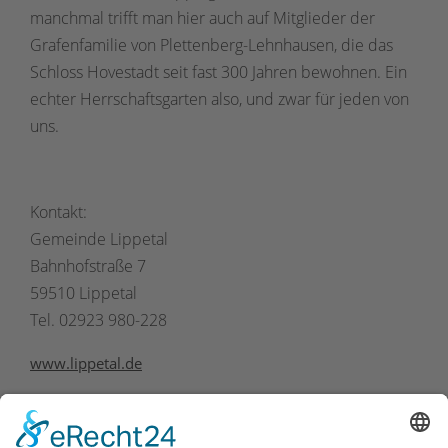
manchmal trifft man hier auch auf Mitglieder der
Grafenfamilie von Plettenberg-Lehnhausen, die das
Schloss Hovestadt seit fast 300 Jahren bewohnen. Ein
echter Herrschaftsgarten also, und zwar für jeden von
uns.
Kontakt:
Gemeinde Lippetal
Bahnhofstraße 7
59510 Lippetal
Tel. 02923 980-228
www.lippetal.de