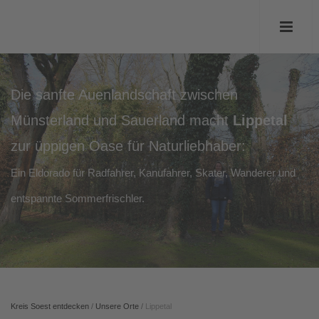
Die sanfte Auenlandschaft zwischen
Münsterland und Sauerland macht
Lippetal
zur üppigen Oase für Naturliebhaber:
Ein Eldorado für Radfahrer, Kanufahrer, Skater, Wanderer und
entspannte Sommerfrischler.
Kreis Soest entdecken
/
Unsere Orte
/
Lippetal