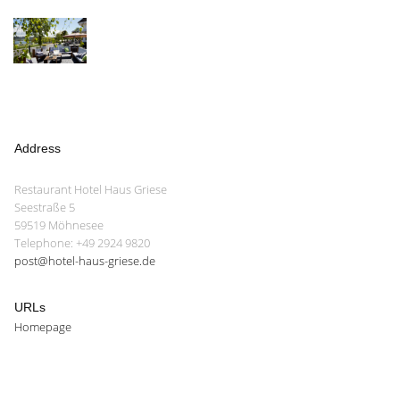
Address
Restaurant Hotel Haus Griese
Seestraße 5
59519 Möhnesee
Telephone: +49 2924 9820
post@hotel-haus-griese.de
URLs
Homepage