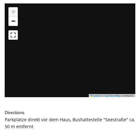
+
−
Leaflet
|
©
OpenStreetMap
contributors
Directions
Parkplätze direkt vor dem Haus, Bushaltestelle "Seestraße" ca.
50 m entfernt