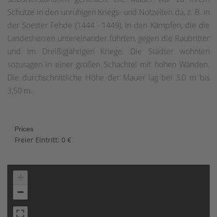
Schutze in den unruhigen Kriegs- und Notzeiten da, z. B. in
der Soester Fehde (1444 - 1449), in den Kämpfen, die die
Landesherren untereinander führten, gegen die Raubritter
und im Dreißigjährigen Kriege. Die Städter wohnten
sozusagen in einer großen Schachtel mit hohen Wänden.
Die durchschnittliche Höhe der Mauer lag bei 3,0 m bis
3,50 m.
Prices
Freier Eintritt: 0 €
+
−