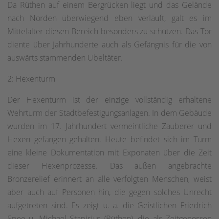
Da Rüthen auf einem Bergrücken liegt und das Gelände
nach Norden überwiegend eben verläuft, galt es im
Mittelalter diesen Bereich besonders zu schützen. Das Tor
diente über Jahrhunderte auch als Gefängnis für die von
auswärts stammenden Übeltäter.
2: Hexenturm
Der Hexenturm ist der einzige vollständig erhaltene
Wehrturm der Stadtbefestigungsanlagen. In dem Gebäude
wurden im 17. Jahrhundert vermeintliche Zauberer und
Hexen gefangen gehalten. Heute befindet sich im Turm
eine kleine Dokumentation mit Exponaten über die Zeit
dieser Hexenprozesse. Das außen angebrachte
Bronzerelief erinnert an alle verfolgten Menschen, weist
aber auch auf Personen hin, die gegen solches Unrecht
aufgetreten sind. Es zeigt u. a. die Geistlichen Friedrich
Spee u. Michael Stapirius (Rüthen), die als Zeitgenossen