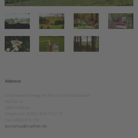
Address
Erlebniswanderweg mit Blick auf die Stadtmauer
Hochsr.14
59602 Rüthen
Telephone: 02952 / 818 172 /173
Fax: 02952 818 170
tourismus@ruethen.de