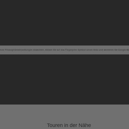
hrer Privatsphäreeinstellungen deaktiviert, klicken Sie auf das Fingerprint Symbol unten links und aktivieren Sie Google M
Touren in der Nähe