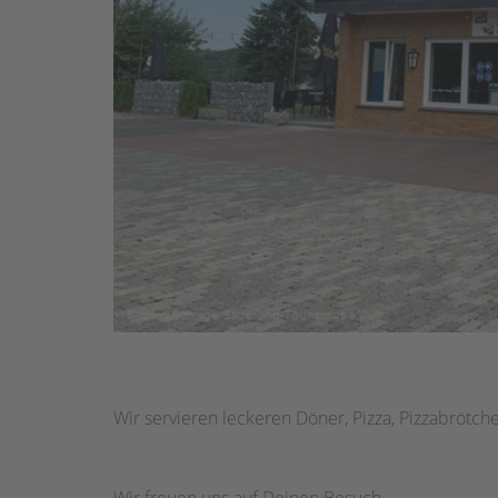
Wir servieren leckeren Döner, Pizza, Pizzabrötc
Wir freuen uns auf Deinen Besuch.