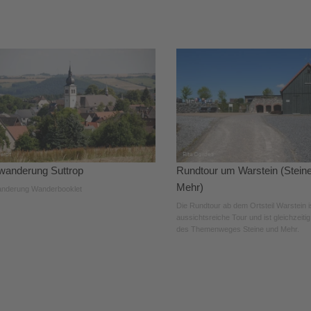
anderung Suttrop
Rundtour um Warstein (Stein
Mehr)
nderung Wanderbooklet
Die Rundtour ab dem Ortsteil Warstein i
aussichtsreiche Tour und ist gleichzeitig
des Themenweges Steine und Mehr.