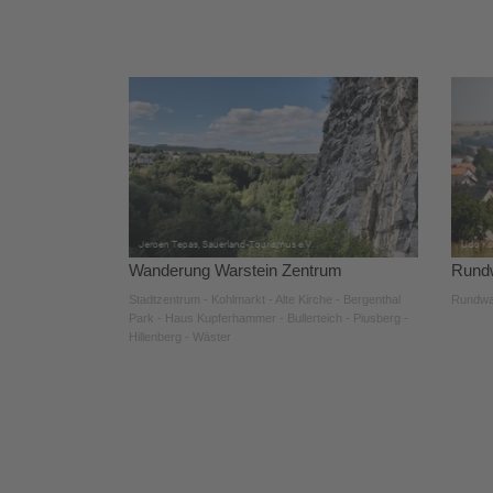
Wanderung Warstein Zentrum
Rundw
Stadtzentrum - Kohlmarkt - Alte Kirche - Bergenthal
Rundwa
Park - Haus Kupferhammer - Bullerteich - Piusberg -
Hillenberg - Wäster