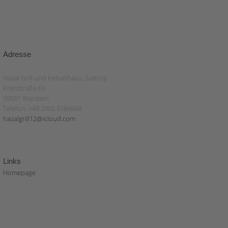
Adresse
Hazal Grill und Kebabhaus, Suttrop
Kreisstraße 63
59581 Warstein
Telefon: +49 2902 9786668
hazalgrill12@icloud.com
Links
Homepage