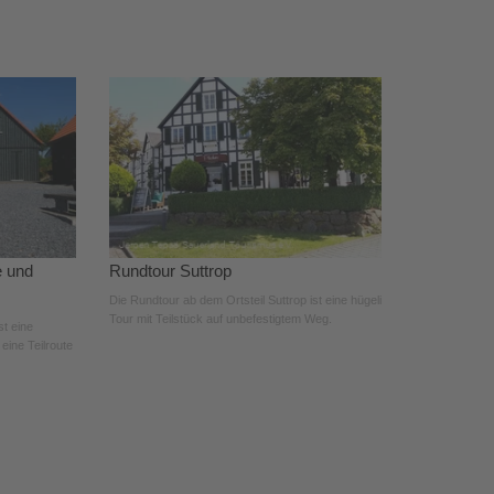
e und
Rundtour Suttrop
Die Rundtour ab dem Ortsteil Suttrop ist eine hügelige
Tour mit Teilstück auf unbefestigtem Weg.
st eine
 eine Teilroute