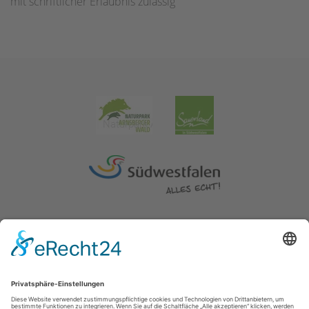
mit schriftlicher Erlaubnis zulässig
Impressum
|
Erklärung zur Barrierefreiheit
|
Kontakt
|
Datenschutz