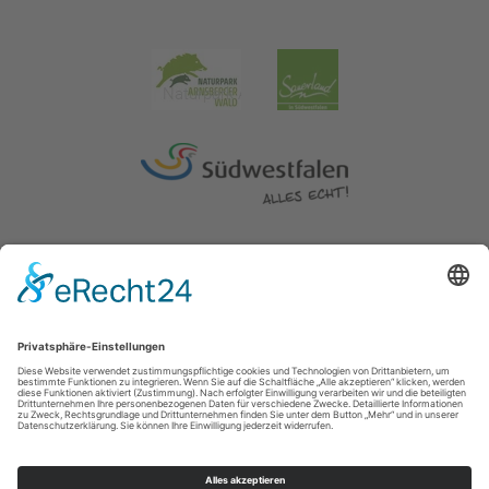
Impressum
|
Erklärung zur Barrierefreiheit
|
Kontakt
|
Datenschutz
Kreis Soest | Der Landrat
Hoher Weg 1-3
59494
Soest
T: 0 2921 303104
E: tourismus@kreis-soest.de
©
2026
Sauerland-Tourismus e.V.