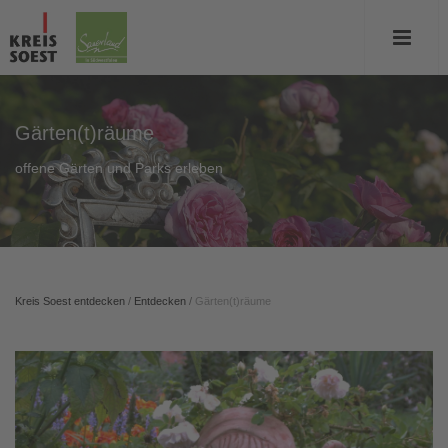
Gärten(t)räume
offene Gärten und Parks erleben
Kreis Soest entdecken
/
Entdecken
/
Gärten(t)räume