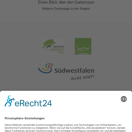
Einen Blick über den Gartenzaun
Weitere Gartentage in der Region
Impressum
|
Erklärung zur Barrierefreiheit
|
Kontakt
|
Datenschutz