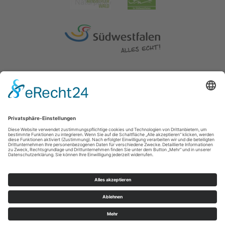
Impressum
|
Erklärung zur Barrierefreiheit
|
Kontakt
|
Datenschutz
Kreis Soest | Der Landrat
Hoher Weg 1-3
59494
Soest
T: 0 2921 303104
E: tourismus@kreis-soest.de
©
2026
Sauerland-Tourismus e.V.
Cookie-Einstellungen