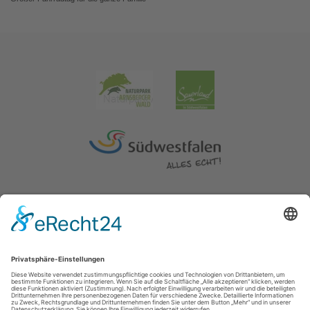
Impressum
|
Erklärung zur Barrierefreiheit
|
Kontakt
|
Datenschutz
Kreis Soest | Der Landrat
Hoher Weg 1-3
59494
Soest