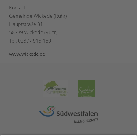
Kontakt:
Gemeinde Wickede (Ruhr)
Hauptstraße 81
58739 Wickede (Ruhr)
Tel. 02377 915-160
www.wickede.de