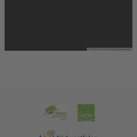
Leaflet
|
©
OpenStreetMap
contributors