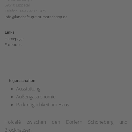
59510 Lippetal
Telefon: +49 2923 / 1475
info@landcafe-gut-humbrechting.de
Links
Homepage
Facebook
Eigenschaften:
Ausstattung
Außengastronomie
Parkmöglichkeit am Haus
Hofcafé zwischen den Dörfern Schoneberg und
Brockhausen