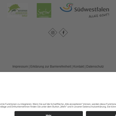
Impressum
|
Erklärung zur Barrierefreiheit
|
Kontakt
|
Datenschutz
Kreis Soest | Der Landrat
Hoher Weg 1-3
59494
Soest
T: 0 2921 303104
E: tourismus@kreis-soest.de
©
2026
Sauerland-Tourismus e.V.
Cookie-Einstellungen