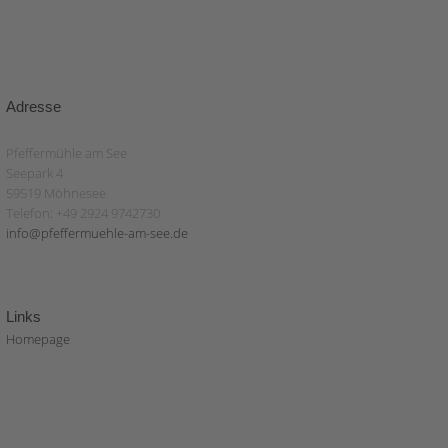
Adresse
Pfeffermühle am See
Seepark 4
59519 Möhnesee
Telefon: +49 2924 9742730
info@pfeffermuehle-am-see.de
Links
Homepage