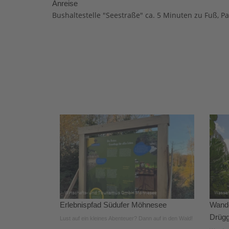
Anreise
Bushaltestelle "Seestraße" ca. 5 Minuten zu Fuß, P
Erlebnispfad Südufer Möhnesee
Wande
Drügg
Lust auf ein kleines Abenteuer? Dann auf in den Wald!