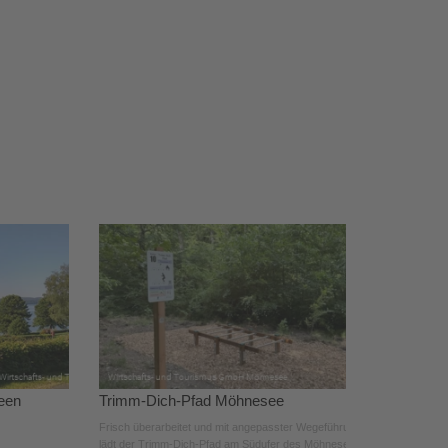
een
Trimm-Dich-Pfad Möhnesee
Frisch überarbeitet und mit angepasster Wegeführung
lädt der Trimm-Dich-Pfad am Südufer des Möhnesees