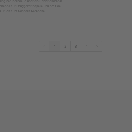
ng von Körbecke über die Felder oberhalb
nesee zur Drüggelter Kapelle und am See
 zurück zum Seepark Körbecke.
1
2
3
4