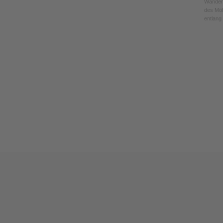
Wanderu
des Möh
entlang