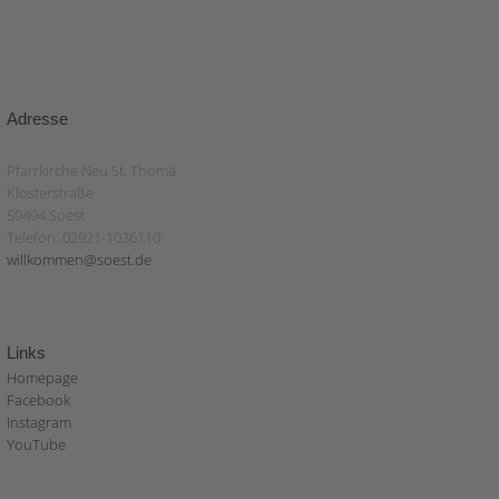
Adresse
Pfarrkirche Neu St. Thomä
Klosterstraße
59494 Soest
Telefon: 02921-1036110
willkommen@soest.de
Links
Homepage
Facebook
Instagram
YouTube