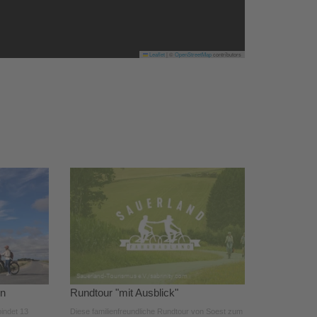
Leaflet
|
©
OpenStreetMap
contributors
en
Rundtour "mit Ausblick"
indet 13
Diese familienfreundliche Rundtour von Soest zum