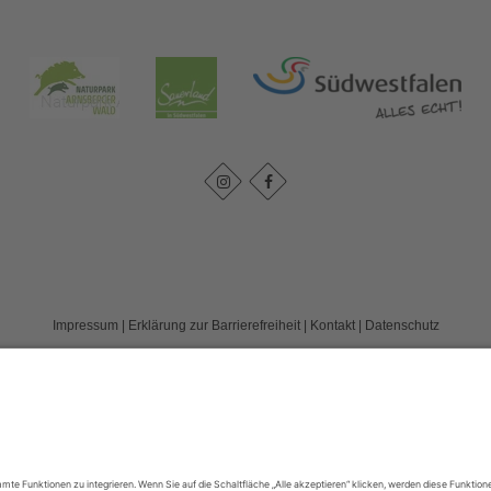
Impressum
|
Erklärung zur Barrierefreiheit
|
Kontakt
|
Datenschutz
Kreis Soest | Der Landrat
Hoher Weg 1-3
59494
Soest
T: 0 2921 303104
E: tourismus@kreis-soest.de
©
2026
Sauerland-Tourismus e.V.