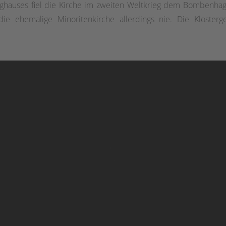
hauses fiel die Kirche im zweiten Weltkrieg dem Bombenhag
ie ehemalige Minoritenkirche allerdings nie. Die Kloste