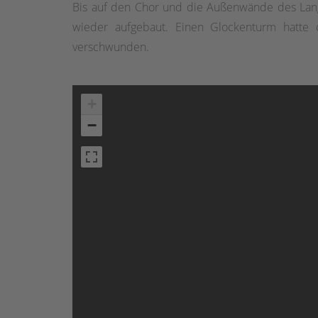
Bis auf den Chor und die Außenwände des Lang
wieder aufgebaut. Einen Glockenturm hatte d
verschwunden.
+
−