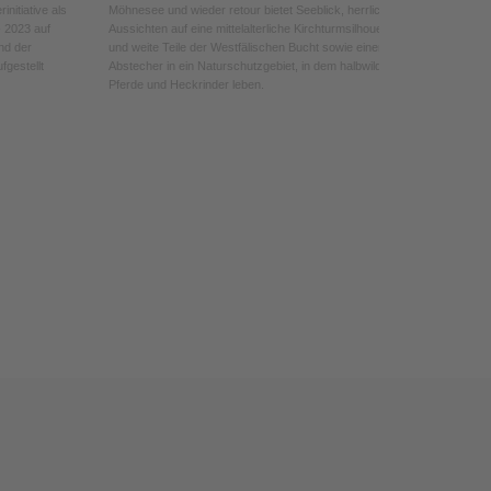
nitiative als
Möhnesee und wieder retour bietet Seeblick, herrliche
 2023 auf
Aussichten auf eine mittelalterliche Kirchturmsilhouette
nd der
und weite Teile der Westfälischen Bucht sowie einen
gestellt
Abstecher in ein Naturschutzgebiet, in dem halbwilde
Pferde und Heckrinder leben.