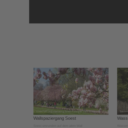
Wallspaziergang Soest
Wasse
Soest umrunden auf dem alten Wall
WasserW