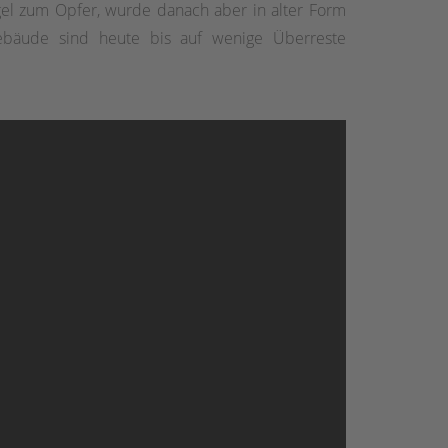
el zum Opfer, wurde danach aber in alter Form
rgebäude sind heute bis auf wenige Überreste