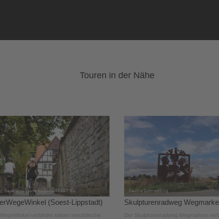
Touren in der Nähe
rWegeWinkel (Soest-Lippstadt)
Skulpturenradweg Wegmark
egeWinkel verbindet sieben westfälische
Der Skulpturenradweg Wegmarken verb