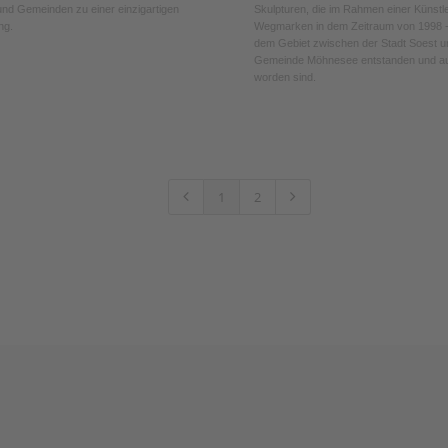
und Gemeinden zu einer einzigartigen
Skulpturen, die im Rahmen einer Künstleri
ng.
Wegmarken in dem Zeitraum von 1998 -
dem Gebiet zwischen der Stadt Soest u
Gemeinde Möhnesee entstanden und auf
worden sind.
1
2