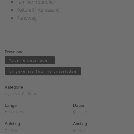
Familienfreundlich
Kulturell interessant
Rundweg
Download
Tour herunterladen
Umgekehrte Tour herunterladen
Kategorie
regionale Radtour
Länge
Dauer
29.8 km
2:23 h
Aufstieg
Abstieg
175 m
175 m