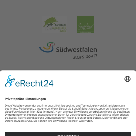
Impressum
|
Erklärung zur Barrierefreiheit
|
Kontakt
|
Datenschutz
Kreis Soest | Der Landrat
Hoher Weg 1-3
59494
Soest
T: 0 2921 303104
E: tourismus@kreis-soest.de