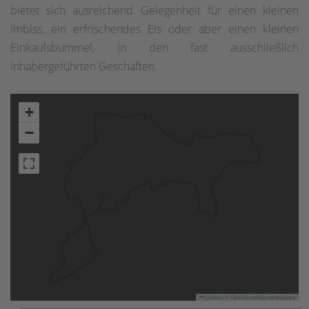
bietet sich ausreichend Gelegenheit für einen kleinen
Imbiss, ein erfrischendes Eis oder aber einen kleinen
Einkaufsbummel, in den fast ausschließlich
inhabergeführten Geschäften.
+
−
Leaflet
|
©
OpenStreetMap
contributors