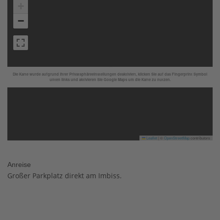
+
−
Die Karte wurde aufgrund Ihrer Privatsphäreeinstellungen deaktiviert, klicken Sie auf das Fingerprint Symbol
unten links und aktivieren Sie Google Maps um die Karte zu nutzen.
Leaflet
|
©
OpenStreetMap
contributors
Anreise
Großer Parkplatz direkt am Imbiss.