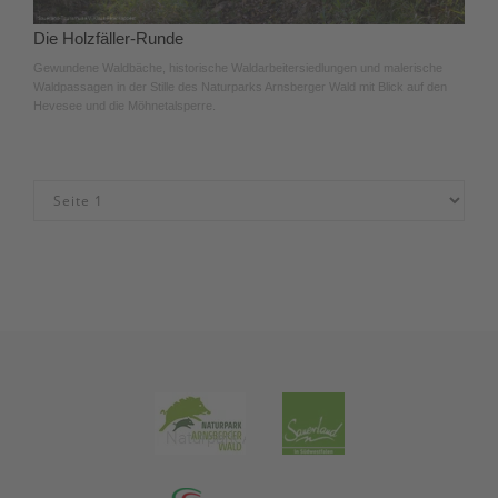
Die Holzfäller-Runde
Gewundene Waldbäche, historische Waldarbeitersiedlungen und malerische
Waldpassagen in der Stille des Naturparks Arnsberger Wald mit Blick auf den
Hevesee und die Möhnetalsperre.