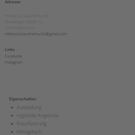
Adresse
Imbiss zur Taucherbucht
Arnsberger Straße 1a
59519 Möhnesee
imbisszurtaucherbucht@gmail.com
Links
Facebook
Instagram
Eigenschaften:
Ausstattung
regionale Angebote
Klassifizierung
Mittagstisch