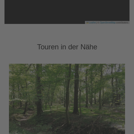
Leaflet
|
©
OpenStreetMap
contributors
Touren in der Nähe