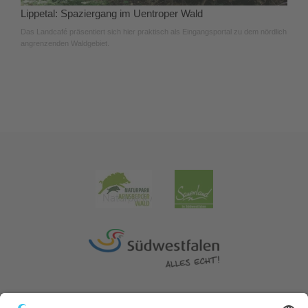
Lippetal: Spaziergang im Uentroper Wald
Das Landcafé präsentiert sich hier praktisch als Eingangsportal zu dem nördlich
angrenzenden Waldgebiet.