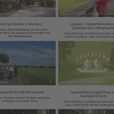
Lieblings-Radtour in Warstein
Lippeaue - Naturerlebnisweg 
Lippstadt nach Vellinghause
diesem MöhnetalRadweg hat man einen
hen Blick auf umliegende Ortschaften und
Naturnahe Auen und Flussabschnitte, ha
das Waldpanorama.
Rinder und Pferde, Wat- und Wasservö
brütende Weißstörche – das alles biete
Lippeaue.
ppetal-Börde trifft Münsterland
Lippetal-Römer-Lippe-Route m
Auenland-Schleife
ser Rundtour erleben Sie Natur und Kultur
im Norden des Kreises Soest.
Diese Rundtour verbindet die bekannte
Lippe-Route (RLR) mit dem Radweg Au
oder auch der sogenannten „Naturerle
Auenland-Schleife“.