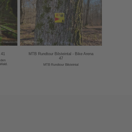
 41
MTB Rundtour Bilsteintal - Bike Arena
47
 den
 Wald.
MTB Rundtour Bilsteintal