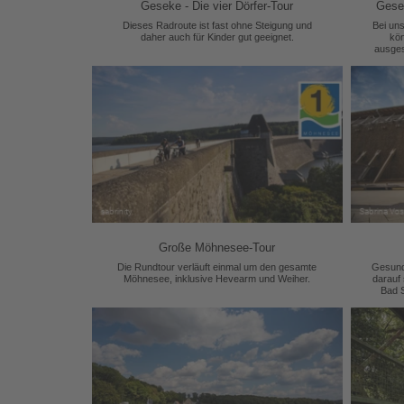
Geseke - Die vier Dörfer-Tour
Gesek
Dieses Radroute ist fast ohne Steigung und
Bei uns
daher auch für Kinder gut geeignet.
kön
ausges
Stei
hi
Ded
Große Möhnesee-Tour
Die Rundtour verläuft einmal um den gesamte
Gesund
Möhnesee, inklusive Hevearm und Weiher.
darauf 
Bad 
Western