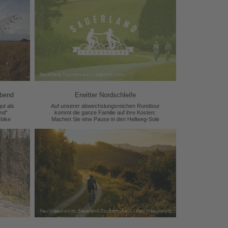
abend
Erwitter Nordschleife
ut als
Auf unserer abwechslungsreichen Rundtour
nd“
kommt die ganze Familie auf ihre Kosten:
-bike
Machen Sie eine Pause in den Hellweg-Sole
Thermen oder im Kurpark von Bad
Westernkotten, genießen Sie das Stadtleben in
Lippstadt oder baden Sie im Alberssee.