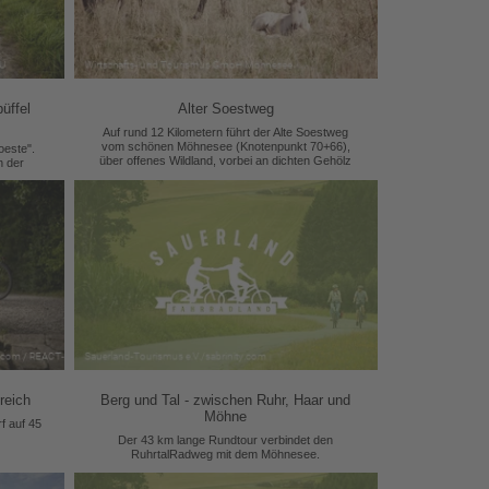
üffel
Alter Soestweg
Auf rund 12 Kilometern führt der Alte Soestweg
vom schönen Möhnesee (Knotenpunkt 70+66),
oeste".
über offenes Wildland, vorbei an dichten Gehölz
n der
kulissen durch das idyllische Naturschutzgebiet
Kleiberg (Knotenpunkt 96) auf überwiegend
geschotterten Wegen, bis in die historische
Altstadt von Soest (Knotenpunkt 47+48) oder
umgekehrt.
reich
Berg und Tal - zwischen Ruhr, Haar und
Möhne
f auf 45
Der 43 km lange Rundtour verbindet den
RuhrtalRadweg mit dem Möhnesee.