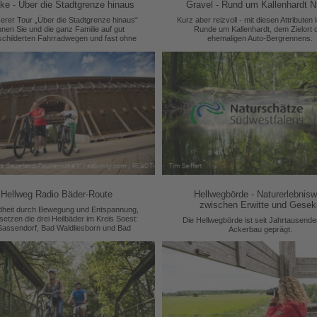
e - Über die Stadtgrenze hinaus
Gravel - Rund um Kallenhardt N
erer Tour „Über die Stadtgrenze hinaus“
Kurz aber reizvoll - mit diesen Attributen 
nen Sie und die ganz Familie auf gut
Runde um Kallenhardt, dem Zielort 
childerten Fahrradwegen und fast ohne
ehemaligen Auto-Bergrennens.
gung Geseke und über die Stadtgrenze
naus Steinhausen (Stadt Büren) und
inghausen (Stadt Lippstadt) erradeln.
Hellweg Radio Bäder-Route
Hellwegbörde - Naturerlebnis
zwischen Erwitte und Gesek
heit durch Bewegung und Entspannung,
setzen die drei Heilbäder im Kreis Soest:
Die Hellwegbörde ist seit Jahrtausend
Sassendorf, Bad Waldliesborn und Bad
Ackerbau geprägt.
kotten, und empfehlen die Hellweg Radio
Bäder-Route.