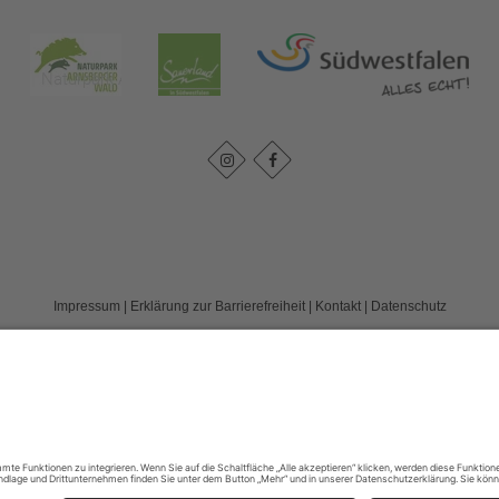
Impressum
|
Erklärung zur Barrierefreiheit
|
Kontakt
|
Datenschutz
Kreis Soest | Der Landrat
Hoher Weg 1-3
59494
Soest
T: 0 2921 303104
E: tourismus@kreis-soest.de
©
2026
Sauerland-Tourismus e.V.
Cookie-Einstellungen