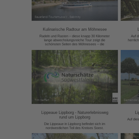
Kulinarische Radtour am Möhnesee
Radeln und Rasten – diese knapp 30 Kilometer
Auf 
lange abwechslungsreiche Tour zeigt die
herrlic
schönsten Seiten des Möhnesees – die
landschaftlichen und die kulinarischen!
Lippeaue Lippborg - Naturerlebnisweg
Li
rund um Lippborg
Auf die
Die Lippeaue in Lippborg befindet sich im
nordwestlichen Teil des Kreises Soest.