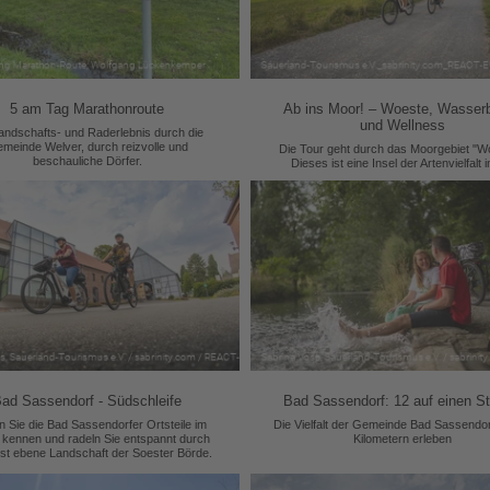
5 am Tag Marathonroute
Ab ins Moor! – Woeste, Wasserb
und Wellness
andschafts- und Raderlebnis durch die
meinde Welver, durch reizvolle und
Die Tour geht durch das Moorgebiet "W
beschauliche Dörfer.
Dieses ist eine Insel der Artenvielfalt i
Hellwegbörde.
ad Sassendorf - Südschleife
Bad Sassendorf: 12 auf einen St
n Sie die Bad Sassendorfer Ortsteile im
Die Vielfalt der Gemeinde Bad Sassendor
kennen und radeln Sie entspannt durch
Kilometern erleben
ist ebene Landschaft der Soester Börde.