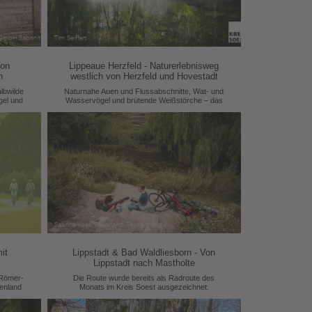
von
Lippeaue Herzfeld - Naturerlebnisweg
n
westlich von Herzfeld und Hovestadt
lbwilde
Naturnahe Auen und Flussabschnitte, Wat- und
gel und
Wasservögel und brütende Weißstörche – das
t die
alles bietet die Lippeaue.
it
Lippstadt & Bad Waldliesborn - Von
Lippstadt nach Mastholte
 Römer-
Die Route wurde bereits als Radroute des
enland
Monats im Kreis Soest ausgezeichnet.
bnis-