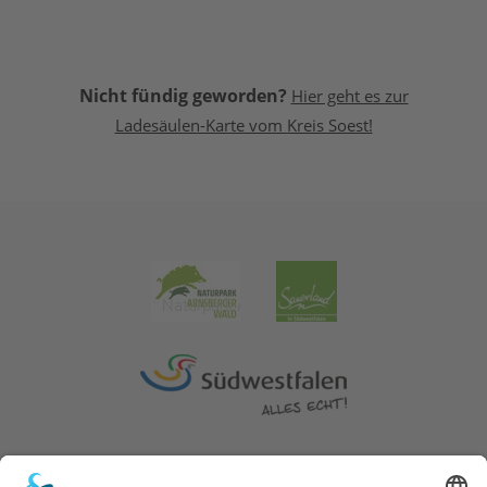
Nicht fündig geworden?
Hier geht es zur
Ladesäulen-Karte vom Kreis Soest!