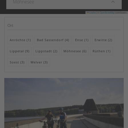
Möhnesee
Leaflet
|
©
OpenStreetMap
contributors
Ort
Anröchte (1)
Bad Sassendorf (4)
Ense (1)
Erwitte (2)
Lippetal (9)
Lippstadt (2)
Möhnesee (6)
Rüthen (1)
Soest (3)
Welver (3)
Die E-Bike Ladestation bietet eine einfache und
komfortable Möglichkeit ein E- Bike, Pedelec oder
LEV zu laden.
Weiterlesen