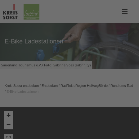
E-Bike Ladestationen
Sauerland Tourismus e.V./ Foto: Sabrina Voss (sabrinity)
Kreis Soest entdecken
/
Entdecken
/
RadReiseRegion HellwegBörde
/
Rund ums Rad
/
E-Bike Ladestationen
+
−