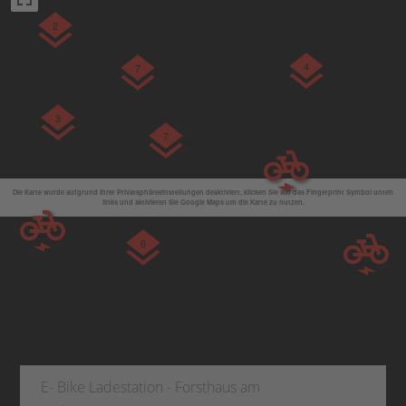
2
4
7
3
7
Die Karte wurde aufgrund Ihrer Privatsphäreeinstellungen deaktiviert, klicken Sie auf das Fingerprint Symbol unten
links und aktivieren Sie Google Maps um die Karte zu nutzen.
6
E- Bike Ladestation - Forsthaus am