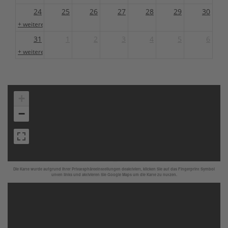
24
25
26
27
28
29
30
+ weitere 1
31
1
2
3
4
5
6
+ weitere 1
+
−
Die Karte wurde aufgrund Ihrer Privatsphäreeinstellungen deaktiviert, klicken Sie auf das Fingerprint Symbol
unten links und aktivieren Sie Google Maps um die Karte zu nutzen.