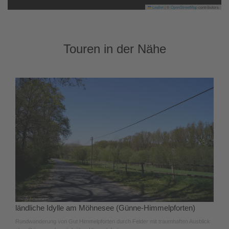
Leaflet
|
©
OpenStreetMap
contributors
Touren in der Nähe
ländliche Idylle am Möhnesee (Günne-Himmelpforten)
Rundwanderung von Gut Himmelpforten durch Felder mit traumhaften Ausblick