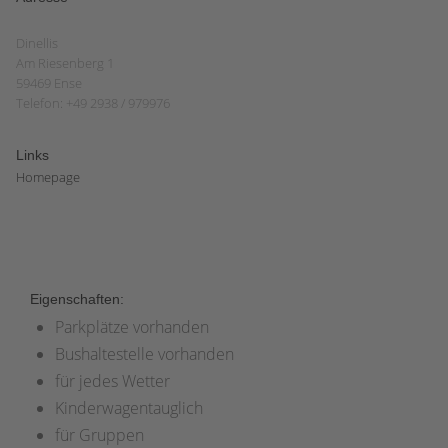
Dinellis
Am Riesenberg 1
59469 Ense
Telefon: +49 2938 / 979976
Links
Homepage
Eigenschaften:
Parkplätze vorhanden
Bushaltestelle vorhanden
für jedes Wetter
Kinderwagentauglich
für Gruppen