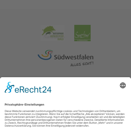
Impressum
|
Erklärung zur Barrierefreiheit
|
Kontakt
|
Datenschutz
Kreis Soest | Der Landrat
Hoher Weg 1-3
59494
Soest
T: 0 2921 303104
E: tourismus@kreis-soest.de