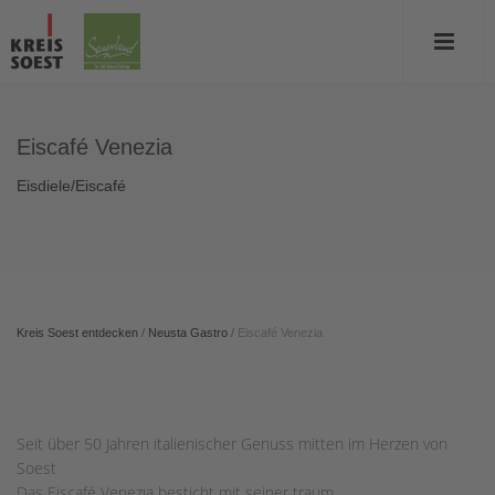
Eiscafé Venezia
Eisdiele/Eiscafé
Kreis Soest entdecken
/
Neusta Gastro
/
Eiscafé Venezia
Seit über 50 Jahren italienischer Genuss mitten im Herzen von
Soest
Das Eiscafé Venezia besticht mit seiner traum...