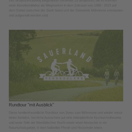
Der Skulpturenradweg Wegmarken verbindet 13 Skulpturen, die im Rahmen
einer Künstlerinitiative als Wegmarken in dem Zeitraum von 1998 - 2023 auf
dem Gebiet zwischen der Stadt Soest und der Gemeinde Möhnesee entstanden
und aufgestellt worden sind.
Rundtour "mit Ausblick"
Diese familienfreundliche Rundtour von Soest zum Möhnesee und wieder retour
bietet Seeblick, herrliche Aussichten auf eine mittelalterliche Kirchturmsilhouette
und weite Teile der Westfälischen Bucht sowie einen Abstecher in ein
Naturschutzgebiet, in dem halbwilde Pferde und Heckrinder leben.