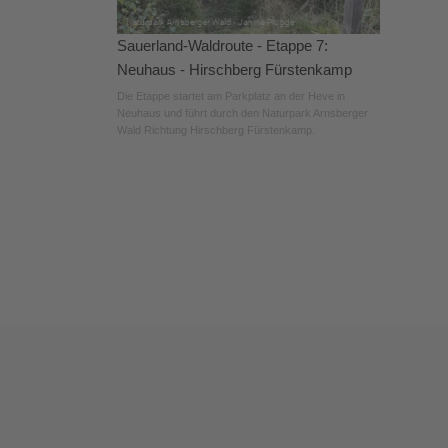
Sauerland-Waldroute - Etappe 7:
Neuhaus - Hirschberg Fürstenkamp
Die Etappe startet am Parkplatz an der Heve in
Neuhaus und führt durch den Naturpark Arnsberger
Wald Richtung Hirschberg Fürstenkamp.