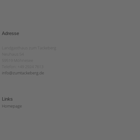
Adresse
Landgasthaus zum Tackeberg
Neuhaus 54
59519 Möhnesee
Telefon: +49 2924 7613
info@zumtackeberg.de
Links
Homepage