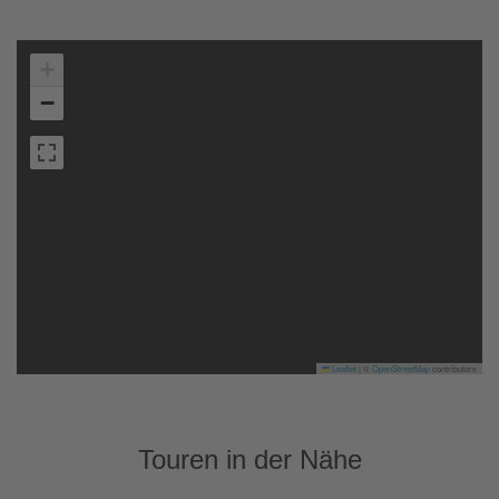
+
−
Leaflet
|
©
OpenStreetMap
contributors
Touren in der Nähe