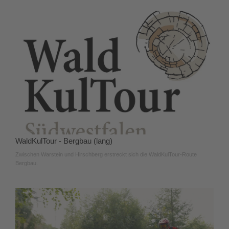
WaldKulTour - Bergbau (lang)
Zwischen Warstein und Hirschberg erstreckt sich die WaldKulTour-Route
Bergbau.