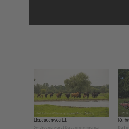
Lippeauenweg L1
Kurb
Der Lippeauenweg L1 lädt zu einer entspannten
Der Kur