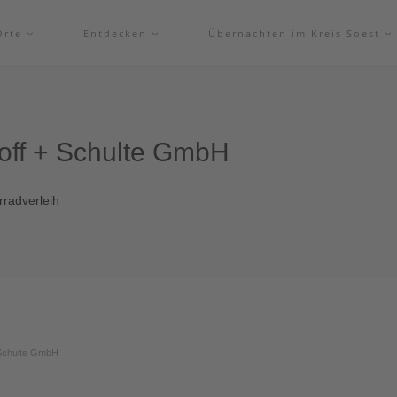
Orte
Entdecken
Übernachten im Kreis Soest
off + Schulte GmbH
rradverleih
 Schulte GmbH