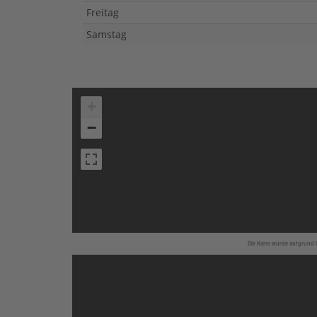
Freitag
Samstag
+
−
Die Karte wurde aufgrund I