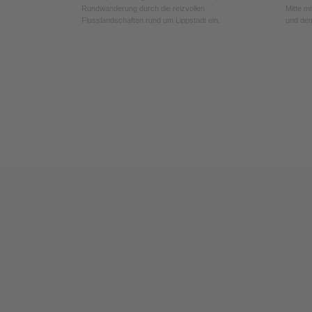
Rundwanderung durch die reizvollen
Mitte mi
Flusslandschaften rund um Lippstadt ein.
und dem