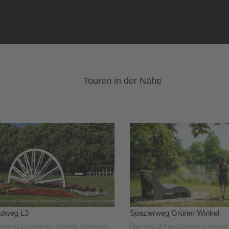
Touren in der Nähe
adweg L3
Spazierweg Grüner Winkel
badweg L3 verbindet Lippstadts historische
Über rund 25 Flusskilometer schlängelt 