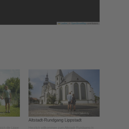
Leaflet
|
©
OpenStreetMap
contributors
Altstadt-Rundgang Lippstadt
sich die Lippe
Herzlich willkommen zum Altstadt-Rundgang in