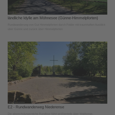
ländliche Idylle am Möhnesee (Günne-Himmelpforten)
Rundwanderung von Gut Himmelpforten durch Felder mit traumhaften Ausblick
über Günne und zurück über Himmelpforten.
E2 - Rundwanderweg Niederense
Die abwechslungsreiche Rundtour führt größtenteils über Waldwege,