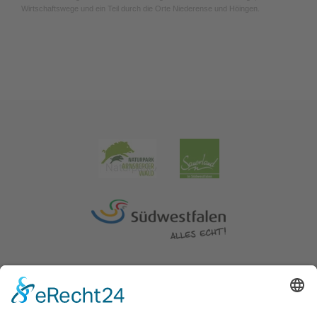
Wirtschaftswege und ein Teil durch die Orte Niederense und Höingen.