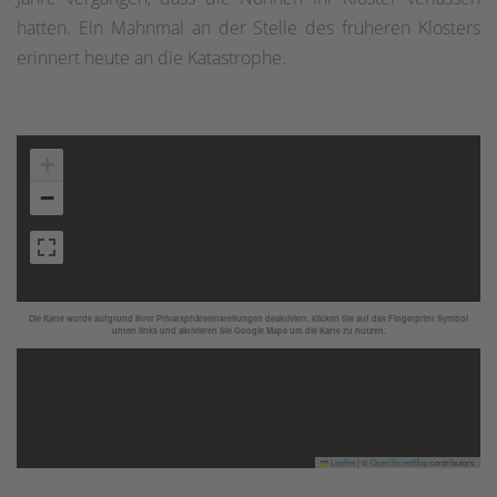
hatten. Ein Mahnmal an der Stelle des früheren Klosters
erinnert heute an die Katastrophe.
+
−
Die Karte wurde aufgrund Ihrer Privatsphäreeinstellungen deaktiviert, klicken Sie auf das Fingerprint Symbol
unten links und aktivieren Sie Google Maps um die Karte zu nutzen.
Leaflet
|
©
OpenStreetMap
contributors