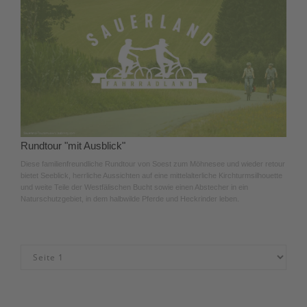
Rundtour "mit Ausblick"
Diese familienfreundliche Rundtour von Soest zum Möhnesee und wieder retour
bietet Seeblick, herrliche Aussichten auf eine mittelalterliche Kirchturmsilhouette
und weite Teile der Westfälischen Bucht sowie einen Abstecher in ein
Naturschutzgebiet, in dem halbwilde Pferde und Heckrinder leben.