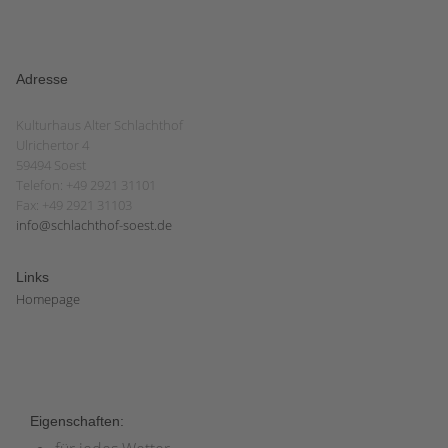
Adresse
Kulturhaus Alter Schlachthof
Ulrichertor 4
59494 Soest
Telefon: +49 2921 31101
Fax: +49 2921 31103
info@schlachthof-soest.de
Links
Homepage
Eigenschaften: