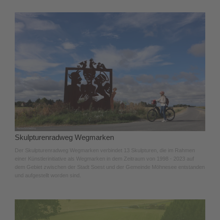
Skulpturenradweg Wegmarken
Der Skulpturenradweg Wegmarken verbindet 13 Skulpturen, die im Rahmen
einer Künstlerinitiative als Wegmarken in dem Zeitraum von 1998 - 2023 auf
dem Gebiet zwischen der Stadt Soest und der Gemeinde Möhnesee entstanden
und aufgestellt worden sind.