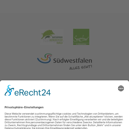
Impressum
|
Erklärung zur Barrierefreiheit
|
Kontakt
|
Datenschutz
Kreis Soest | Der Landrat
Hoher Weg 1-3
59494
Soest