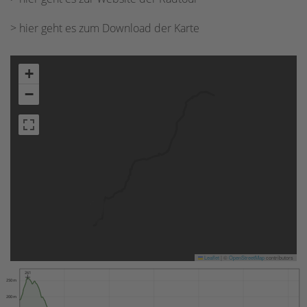
> hier geht es zum Download der Karte
+
−
Leaflet
|
©
OpenStreetMap
contributors
261
250 m
200 m