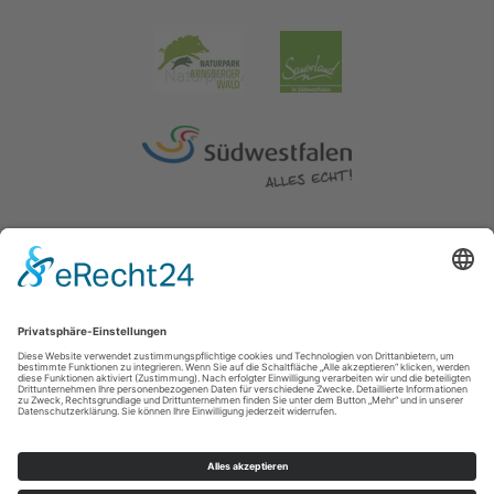
Impressum
|
Erklärung zur Barrierefreiheit
|
Kontakt
|
Datenschutz
Kreis Soest | Der Landrat
Hoher Weg 1-3
59494
Soest
T: 0 2921 303104
E: tourismus@kreis-soest.de
©
2026
Sauerland-Tourismus e.V.