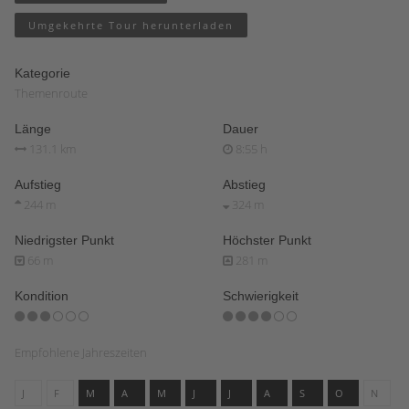
Umgekehrte Tour herunterladen
Kategorie
Themenroute
Länge
Dauer
131.1 km
8:55 h
Aufstieg
Abstieg
244 m
324 m
Niedrigster Punkt
Höchster Punkt
66 m
281 m
Kondition
Schwierigkeit
Empfohlene Jahreszeiten
J
F
M
A
M
J
J
A
S
O
N